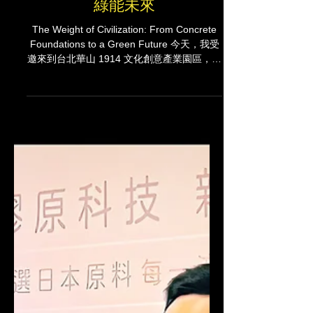
文明的重量：從水泥基石到
綠能未來
The Weight of Civilization: From Concrete
Foundations to a Green Future 今天，我受
邀來到台北華山 1914 文化創意產業園區，見
證台泥（TCC）走過 80 載，對台灣乃至全球
所扛起的貢獻與責任。 Today, I had the
honor of visiting Huashan 1914 Creative
Park to witness TCC’s profound legacy and
its evolving responsibility toward the world
over the past 80 years. 重新定義「文明」：
進步與責任的平衡 Redefining "Civilization":
The Balance Between Progress and
Responsibility 我們常將「文明」視為高樓大
廈的密度或科技演進的高度，但其本質其實是
「延續的能力」。水泥，作為現代文明最基礎
的語言，築起了我們的家園，卻也讓我們在發
展中正視對自然環境的