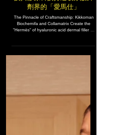
科技發展與未來趨勢
職人精神的極致：龜甲萬生
技與膠原科技打造玻尿酸針
劑界的「愛馬仕」
The Pinnacle of Craftsmanship: Kikkoman
Biochemifa and Collamatrix Create the
"Hermès" of hyaluronic acid dermal filler 在
醫美微整形界，有一句流行語：「妳希望笑起
來很好看，還是看起來很好笑？」這幽默背後
隱藏的是消費者對自然美與產品安全性的極高
要求。近日，龜甲萬生技台灣總代理——百迅
國際行銷集團，正式揭開了「德瑪芙
（Dermafiller）玻尿酸」背後的成功密碼：將
日本近400年的發酵工藝，轉化為醫療器材的
頂尖品質。 In the world of medical
aesthetics, a popular saying goes: "Do you
want to look great when you smile, or look
like a joke?" Behind this humor lies a deep