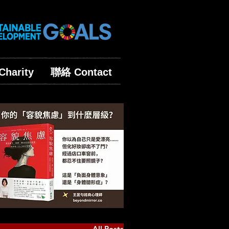
harity
聯絡 Contact
All Posts