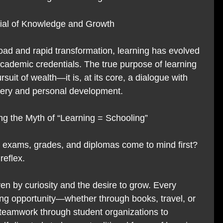
ntial of Knowledge and Growth
load and rapid transformation, learning has evolved 
cademic credentials. The true purpose of learning 
rsuit of wealth—it is, at its core, a dialogue with 
overy and personal development.
g the Myth of “Learning = Schooling”
o exams, grades, and diplomas come to mind first? 
 reflex.
ven by curiosity and the desire to grow. Every 
ing opportunity—whether through books, travel, or 
teamwork through student organizations to 