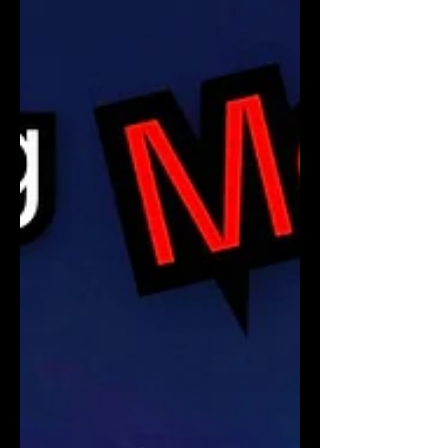
時間」嗎？每當出現一分鐘的空檔，大多數人
的直覺反應是：掏出手機、檢查訊息、無意識
地滑動社群媒體。 在心理學上，這種對短暫
空白的焦慮被稱為「無聊恐懼症」
（Borediophobia）。我們看似用碎片化的資
訊填滿了每一秒的閒暇，卻陷入了一個經營盲
點：因為忙到沒時間，反而沒時間「好好經營
事業」。 In an era completely dictated by
smartphones and algorithms, do we actually
have any "spare time" left? The moment a
brief window of free time opens, our instinct
is to pull out the phone, check notifications,
and mindlessly