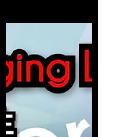
我們，而是因為我們抱持了錯誤的期待。
Many people feel disappointed with life, not
because life has treated them unfairly, but
because they hold onto the wrong
expectations. 就像你滿懷期待地走進戲院看
一部經典電影的續集，看完卻覺得糟透了。
但，真的是電影拍得很爛嗎？還是它只是「跟
你的預期不一樣」？ It is just like walking
into a theater with high hopes for the sequel
of a classic movie, only to walk out feeling
completely let down. But was the movie truly
terrible? Or was it simply "different from
what you had anticipated"? 這種「預期落
差」的心態