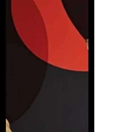
of uncertainty, communication is more than
just expression; it is an "evolution" for
survival. Facing the waves of AI and the
collision of global cultures, what we need is
no longer just a degree but the
transformative power to remain relevant.
Black Frames is proud to announce our
latest podcast: The Adapt-Able Asset. 變色
龍：高階溝通者的生存隱喻 T