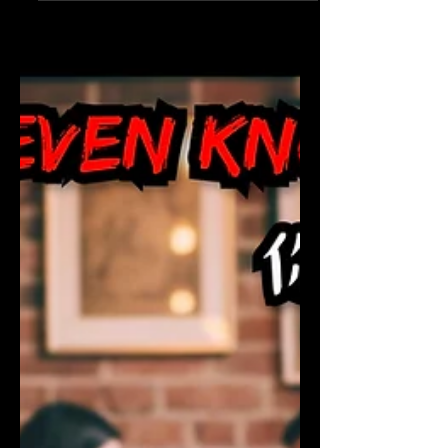
都市發展與社會議題
科技與藝術的交匯：新北市
攜手舊金山藝術高中，開啟
台美教育新紀元
The Intersection of Tech and Art: New Taipei
City Joins Forces with HSArts to Launch a
New Era in Taiwan-US Education 舊金山藝
術高中校長張雪容博士 （Dr. Sherry
Zhang） 與新北市教育局長張明文 (Chang
Ming-wen) 身為全台灣人口最多的領頭大
縣，新北市再次展現其國際教育的前瞻視野。
近日，新北市教育局正式宣布與美國北加州私
立藝術教育的第一品牌——「舊金山藝術高
中」（San Francisco High School of the
Arts, HSArts）達成深度合作。這場跨越太平
洋的盟約，不僅僅是兩地教育資源的對接，更
是在 AI 浪潮席捲全球之際，為台灣下一代定
錨「原創力」與「品格力」的關鍵佈局。 As
Taiwan’s most populous and influential city,